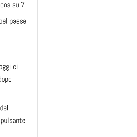
ona su 7.
 bel paese
oggi ci
 dopo
del
l pulsante