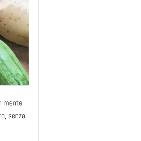
in mente
to, senza