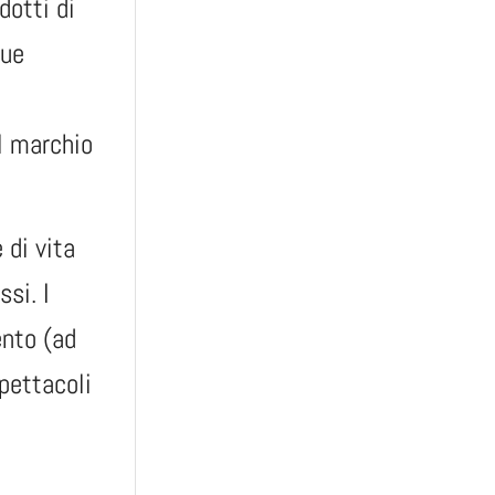
dotti di
que
l marchio
 di vita
si. I
ento (ad
pettacoli