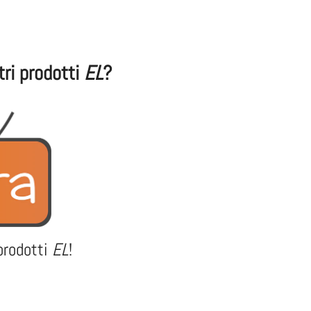
ltri prodotti
EL
?
prodotti
EL
!