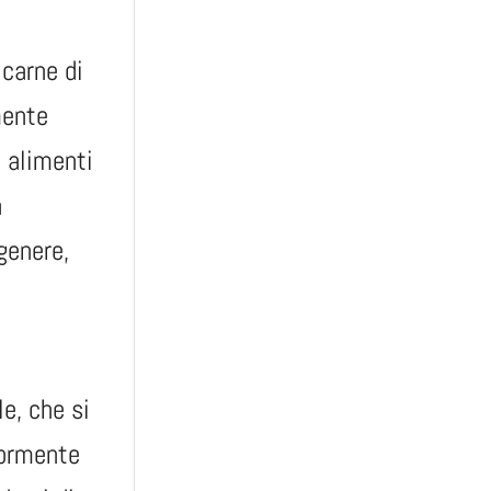
 carne di
mente
 alimenti
a
genere,
e, che si
riormente