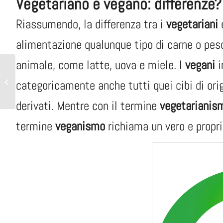
Vegetariano e vegano: differenze?
Riassumendo, la differenza tra i
vegetariani
alimentazione qualunque tipo di carne o pesce
animale, come latte, uova e miele. I
vegani
i
Colazione sana e nutriente
con Ojelly, certificata
categoricamente anche tutti quei cibi di orig
Vegan OK
derivati. Mentre con il termine
vegetarianis
termine
veganismo
richiama un vero e proprio